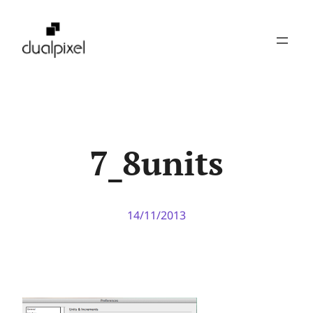
Pular
para
o
conteúdo
7_8units
14/11/2013