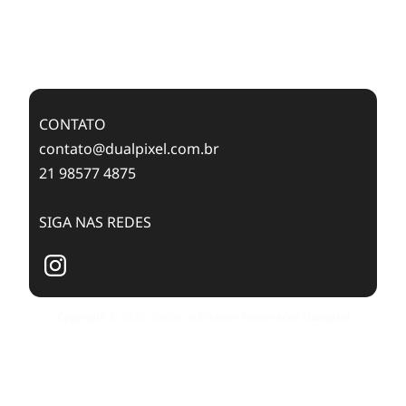
Feixes de Molas na Era Mobile
Case Study: Digital Transformation at Memnon
Publishing with Dualpixel
CONTATO
contato@dualpixel.com.br
21 98577 4875
SIGA NAS REDES
Copyright © 2025. Todos os Direitos Reservados Dualpixel