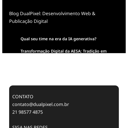
Blog DualPixel: Desenvolvimento Web &
Publicação Digital
Qual seu time na era da IA generativa?
Transformação Digital da AESA: Tradição em
Feixes de Molas na Era Mobile
Case Study: Digital Transformation at Memnon
Publishing with Dualpixel
CONTATO
contato@dualpixel.com.br
21 98577 4875
SIGA NAS REDES