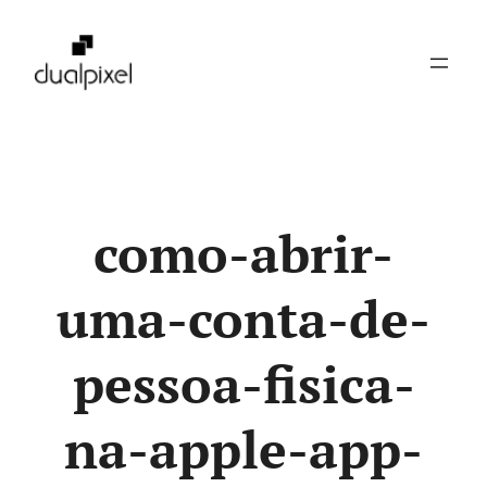
Pular
para
o
conteúdo
como-abrir-
uma-conta-de-
pessoa-fisica-
na-apple-app-