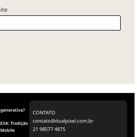
Site
 generativa?
CONTATO
contato@dualpixel.com.br
ESA: Tradição
21 98577 4875
 Mobile