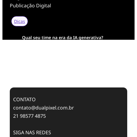
r
Publicação Digital
r
Dicas
e
Qual seu time na era da IA generativa?
Transformação Digital da AESA: Tradição em
t
Feixes de Molas na Era Mobile
o
Case Study: Digital Transformation at Memnon
Publishing with Dualpixel
r
CONTATO
s
contato@dualpixel.com.br
21 98577 4875
u
SIGA NAS REDES