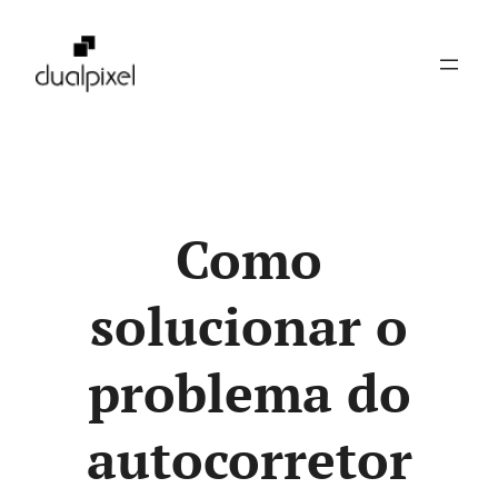
Pular
para
o
conteúdo
Como
solucionar o
problema do
autocorretor