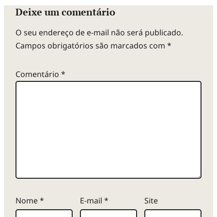
r
Deixe um comentário
o
O seu endereço de e-mail não será publicado.
Campos obrigatórios são marcados com
*
b
Comentário
*
l
e
m
a
d
Nome
*
E-mail
*
Site