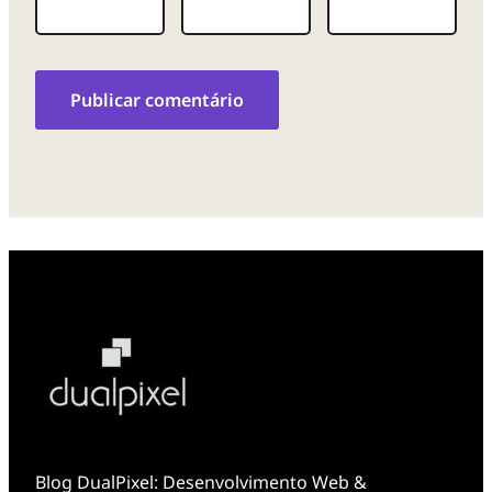
o
a
u
t
o
c
o
Blog DualPixel: Desenvolvimento Web &