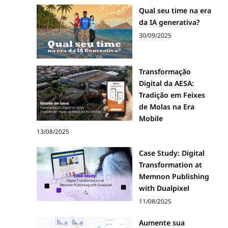
o
Qual seu time na era
m
da IA generativa?
30/09/2025
o
Transformação
s
Digital da AESA:
Tradição em Feixes
de Molas na Era
o
Mobile
13/08/2025
l
Case Study: Digital
Transformation at
u
Memnon Publishing
with Dualpixel
11/08/2025
c
Aumente sua