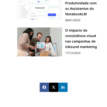
Produtividade com
i
os Assistentes do
NotebookLM
o
08/01/2025
O impacto da
n
consistência visual
nas campanhas de
a
inbound marketing
17/12/2024
r
o
p