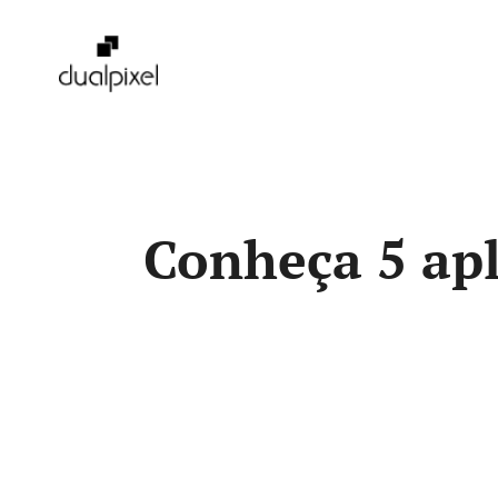
Pular
para
o
conteúdo
Conheça 5 apl