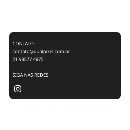
Feixes de Molas na Era Mobile
Case Study: Digital Transformation at Memnon
Publishing with Dualpixel
CONTATO
contato@dualpixel.com.br
21 98577 4875
SIGA NAS REDES
Copyright © 2025. Todos os Direitos Reservados Dualpixel