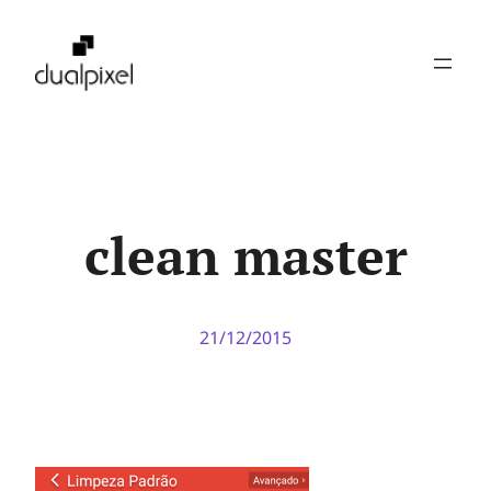
Pular
para
o
conteúdo
clean master
21/12/2015