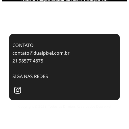
Feixes de Molas na Era Mobile
Case Study: Digital Transformation at Memnon
Publishing with Dualpixel
CONTATO
contato@dualpixel.com.br
21 98577 4875
SIGA NAS REDES
Copyright © 2025. Todos os Direitos Reservados Dualpixel