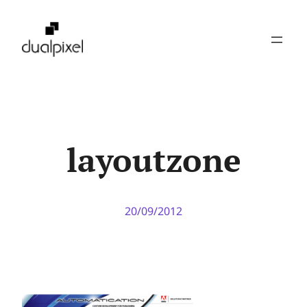
Pular
para
o
conteúdo
layoutzone
20/09/2012