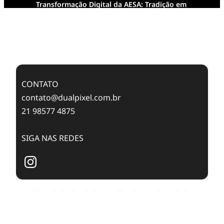
Transformação Digital da AESA: Tradição em
Feixes de Molas na Era Mobile
Case Study: Digital Transformation at Memnon
Publishing with Dualpixel
CONTATO
contato@dualpixel.com.br
21 98577 4875
SIGA NAS REDES
Copyright © 2025. Todos os Direitos Reservados Dualpixel