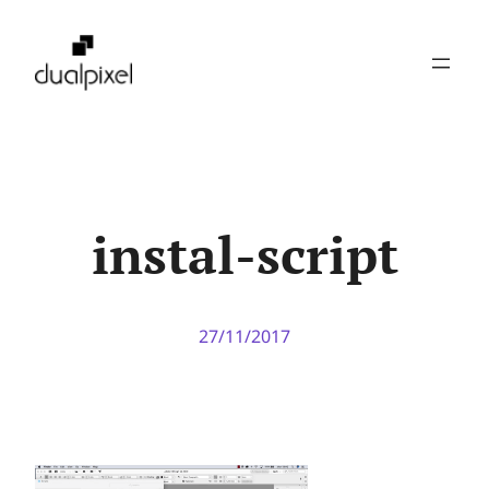
Pular
para
o
conteúdo
instal-script
27/11/2017