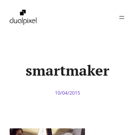
Pular
para
o
conteúdo
smartmaker
10/04/2015