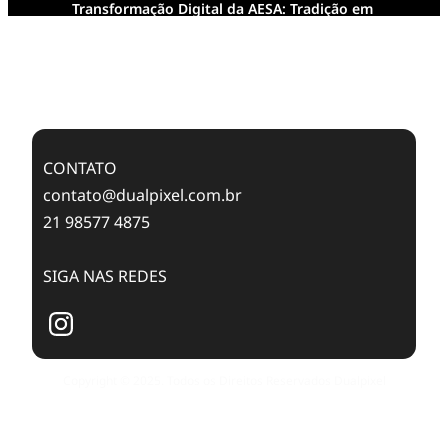
Transformação Digital da AESA: Tradição em
Feixes de Molas na Era Mobile
Case Study: Digital Transformation at Memnon
Publishing with Dualpixel
CONTATO
contato@dualpixel.com.br
21 98577 4875
SIGA NAS REDES
Copyright © 2025. Todos os Direitos Reservados Dualpixel