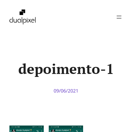
Pular
para
o
conteúdo
depoimento-1
09/06/2021