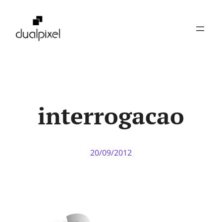
Pular
para
o
conteúdo
interrogacao
20/09/2012