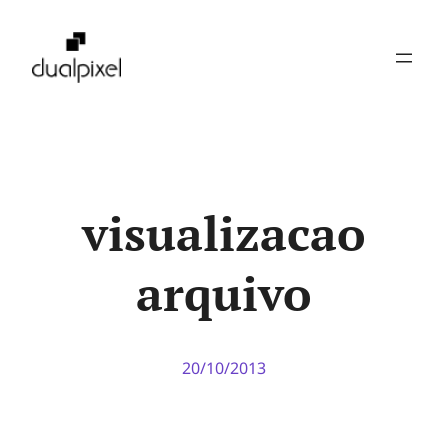
Pular
para
o
conteúdo
visualizacao
arquivo
20/10/2013