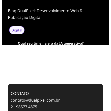
Blog DualPixel: Desenvolvimento Web &
Publicação Digital
Digital
Qual seu time na era da IA generativa?
Transformação Digital da AESA: Tradição em
Feixes de Molas na Era Mobile
Case Study: Digital Transformation at Memnon
Publishing with Dualpixel
CONTATO
contato@dualpixel.com.br
21 98577 4875