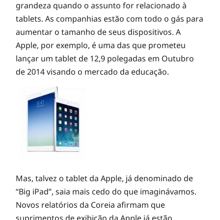
E
grandeza quando o assunto for relacionado à
tablets. As companhias estão com todo o gás para
q
aumentar o tamanho de seus dispositivos. A
Apple, por exemplo, é uma das que prometeu
u
lançar um tablet de 12,9 polegadas em Outubro
de 2014 visando o mercado da educação.
e
v
e
n
Mas, talvez o tablet da Apple, já denominado de
“Big iPad”, saia mais cedo do que imaginávamos.
h
Novos relatórios da Coreia afirmam que
suprimentos de exibição da Apple já estão