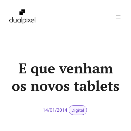
Pular
para
o
conteúdo
E que venham
os novos tablets
14/01/2014
Digital