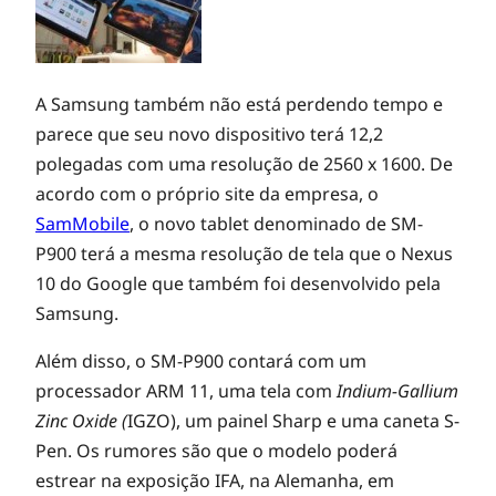
o
s
A Samsung também não está perdendo tempo e
t
parece que seu novo dispositivo terá 12,2
polegadas com uma resolução de 2560 x 1600. De
a
acordo com o próprio site da empresa, o
SamMobile
, o novo tablet denominado de SM-
b
P900 terá a mesma resolução de tela que o Nexus
10 do Google que também foi desenvolvido pela
Samsung.
l
Além disso, o SM-P900 contará com um
e
processador ARM 11, uma tela com
Indium-Gallium
Zinc Oxide (
IGZO), um painel Sharp e uma caneta S-
t
Pen. Os rumores são que o modelo poderá
estrear na exposição IFA, na Alemanha, em