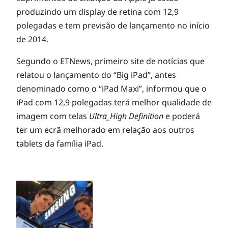
a
produzindo um display de retina com 12,9
polegadas e tem previsão de lançamento no início
m
de 2014.
Segundo o ETNews, primeiro site de notícias que
o
relatou o lançamento do “Big iPad”, antes
denominado como o “iPad Maxi”, informou que o
s
iPad com 12,9 polegadas terá melhor qualidade de
imagem com telas
Ultra_High Definition
e poderá
n
ter um ecrã melhorado em relação aos outros
tablets da família iPad.
o
v