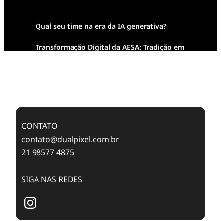
Qual seu time na era da IA generativa?
Transformação Digital da AESA: Tradição em
Feixes de Molas na Era Mobile
Case Study: Digital Transformation at Memnon
Publishing with Dualpixel
CONTATO
contato@dualpixel.com.br
21 98577 4875
SIGA NAS REDES