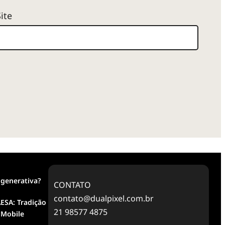
Site
 generativa?
CONTATO
contato@dualpixel.com.br
ESA: Tradição
21 98577 4875
 Mobile