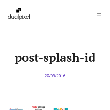
Pular
para
o
conteúdo
post-splash-id
20/09/2016