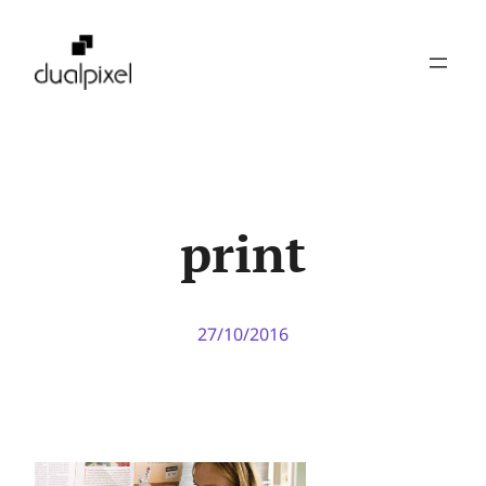
Pular
para
o
conteúdo
print
27/10/2016