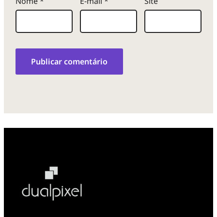
Nome
*
E-mail
*
Site