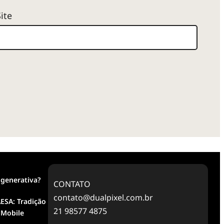
Site
 generativa?
CONTATO
contato@dualpixel.com.br
ESA: Tradição
21 98577 4875
 Mobile