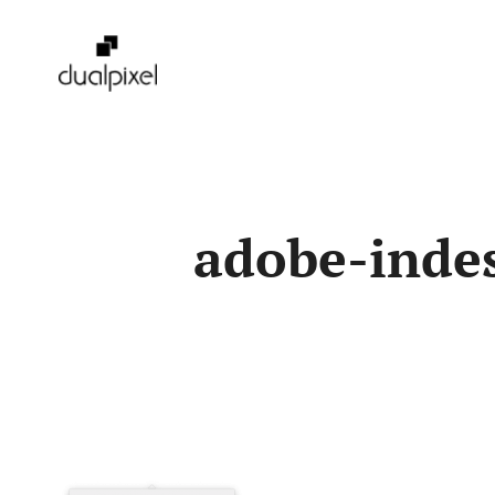
Pular
para
o
conteúdo
adobe-indes