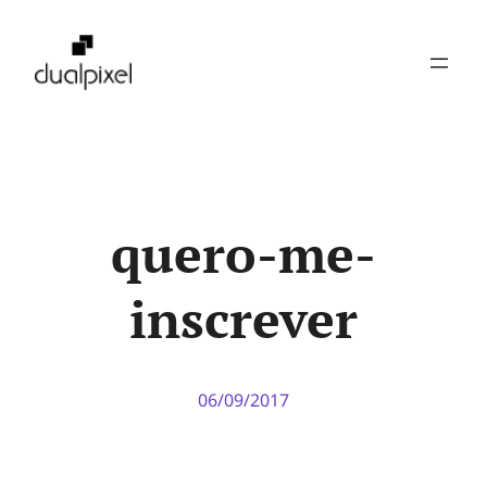
Pular
para
o
conteúdo
quero-me-
inscrever
06/09/2017