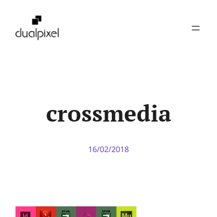
Pular
para
o
conteúdo
crossmedia
16/02/2018