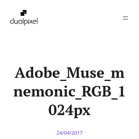
Pular
para
o
conteúdo
Adobe_Muse_m
nemonic_RGB_1
024px
24/04/2017