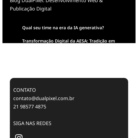
Blog DualPixel: Desenvolvimento Web &
Publicação Digital
Qual seu time na era da IA generativa?
Transformação Digital da AESA: Tradição em
Feixes de Molas na Era Mobile
Case Study: Digital Transformation at Memnon
Publishing with Dualpixel
CONTATO
contato@dualpixel.com.br
21 98577 4875
SIGA NAS REDES