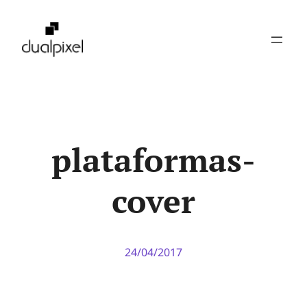
Pular
para
o
conteúdo
plataformas-
cover
24/04/2017