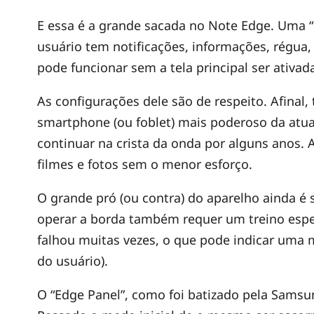
l
E essa é a grande sacada no Note Edge. Uma “l
usuário tem notificações, informações, régua, 
a
pode funcionar sem a tela principal ser ativa
x
As configurações dele são de respeito. Afinal,
smartphone (ou foblet) mais poderoso da atua
y
continuar na crista da onda por alguns anos. A 
filmes e fotos sem o menor esforço.
N
O grande pró (ou contra) do aparelho ainda é
operar a borda também requer um treino espec
o
falhou muitas vezes, o que pode indicar uma m
do usuário).
t
O “Edge Panel”, como foi batizado pela Sams