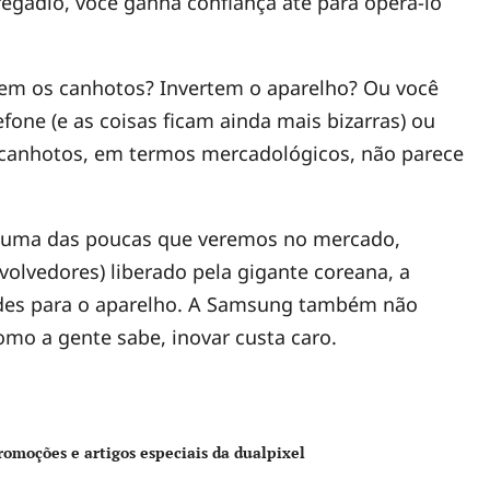
egadio, você ganha confiança até para operá-lo
zem os canhotos? Invertem o aparelho? Ou você
fone (e as coisas ficam ainda mais bizarras) ou
 canhotos, em termos mercadológicos, não parece
 uma das poucas que veremos no mercado,
volvedores) liberado pela gigante coreana, a
ades para o aparelho. A Samsung também não
omo a gente sabe, inovar custa caro.
romoções e artigos especiais da dualpixel