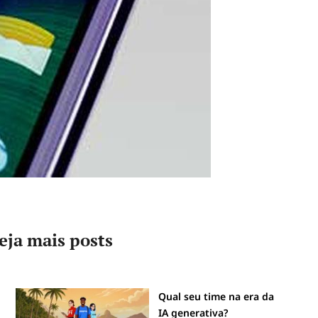
eja mais posts
Qual seu time na era da
IA generativa?