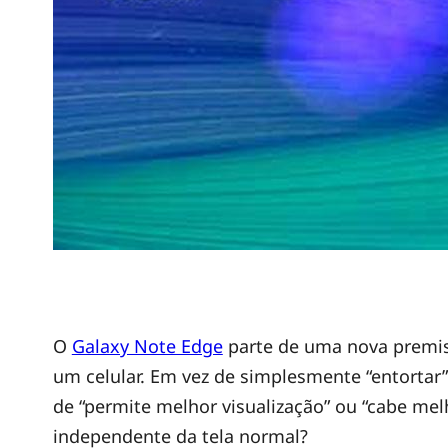
G
O
Galaxy Note Edge
parte de uma nova premiss
um celular. Em vez de simplesmente “entortar”
a
de “permite melhor visualização” ou “cabe mel
independente da tela normal?