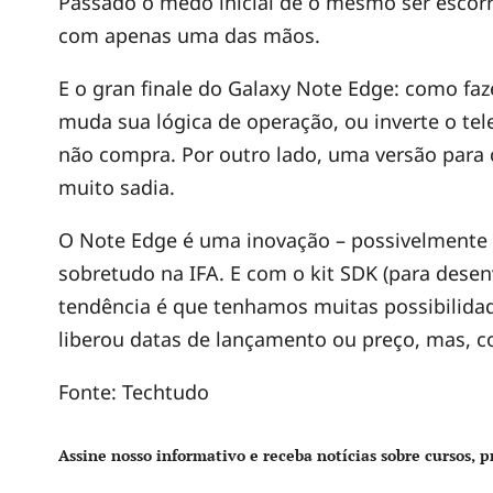
e
Passado o medo inicial de o mesmo ser escorr
com apenas uma das mãos.
E
E o gran finale do Galaxy Note Edge: como fa
d
muda sua lógica de operação, ou inverte o tele
não compra. Por outro lado, uma versão para
g
muito sadia.
O Note Edge é uma inovação – possivelmente
e
sobretudo na IFA. E com o kit SDK (para desen
tendência é que tenhamos muitas possibilid
liberou datas de lançamento ou preço, mas, c
Fonte: Techtudo
Assine nosso informativo e receba notícias sobre cursos, p