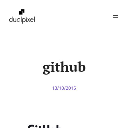
Pular
para
o
conteúdo
github
13/10/2015