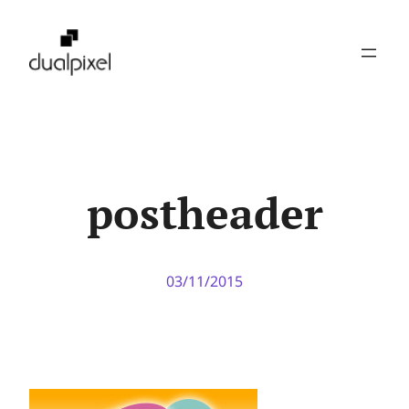
Pular
para
o
conteúdo
postheader
03/11/2015