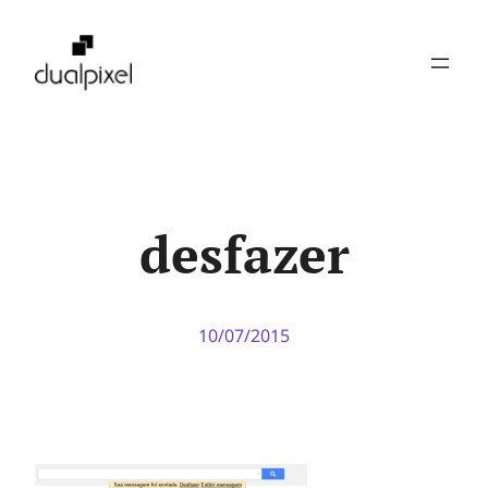
Pular
para
o
conteúdo
desfazer
10/07/2015