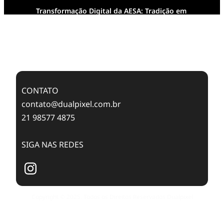
Transformação Digital da AESA: Tradição em
Feixes de Molas na Era Mobile
Case Study: Digital Transformation at Memnon
Publishing with Dualpixel
CONTATO
contato@dualpixel.com.br
21 98577 4875
SIGA NAS REDES
Copyright © 2025. Todos os Direitos Reservados Dualpixel