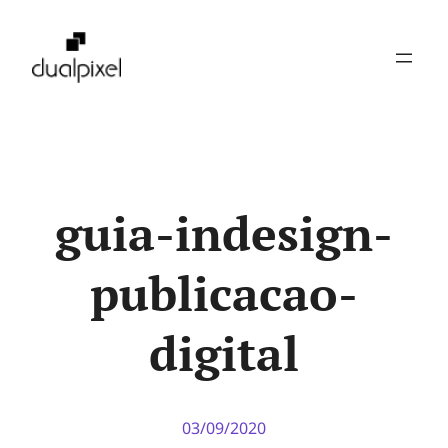
Pular
para
o
conteúdo
guia-indesign-
publicacao-
digital
03/09/2020