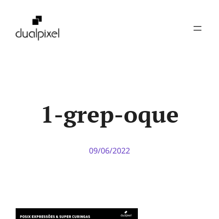
Pular
para
o
conteúdo
1-grep-oque
09/06/2022