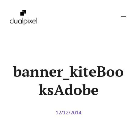
Pular
para
o
conteúdo
banner_kiteBoo
ksAdobe
12/12/2014