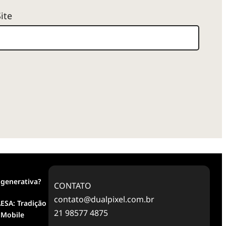
Site
 generativa?
CONTATO
contato@dualpixel.com.br
ESA: Tradição
21 98577 4875
 Mobile