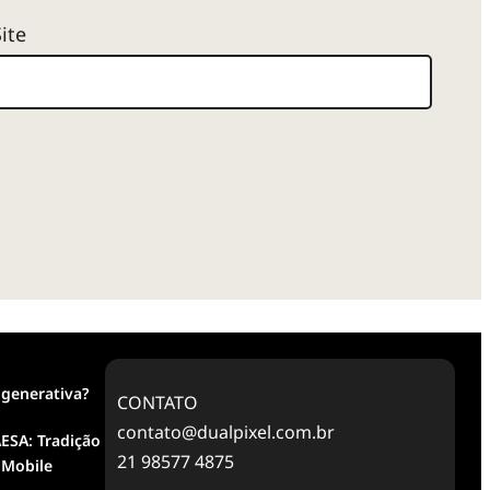
Site
 generativa?
CONTATO
contato@dualpixel.com.br
ESA: Tradição
21 98577 4875
 Mobile