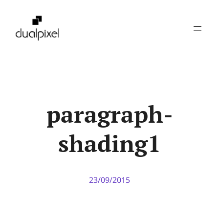
Pular
para
o
conteúdo
paragraph-
shading1
23/09/2015