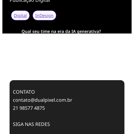
Digital
InDesign
Qual seu time na era da IA generativa?
Transformação Digital da AESA: Tradição em
Feixes de Molas na Era Mobile
Case Study: Digital Transformation at Memnon
Publishing with Dualpixel
CONTATO
contato@dualpixel.com.br
21 98577 4875
SIGA NAS REDES