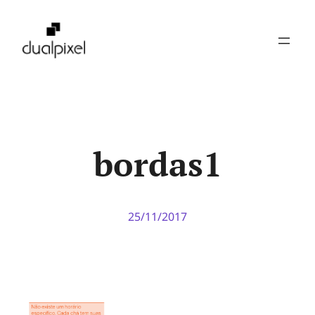
Pular
para
o
conteúdo
bordas1
25/11/2017