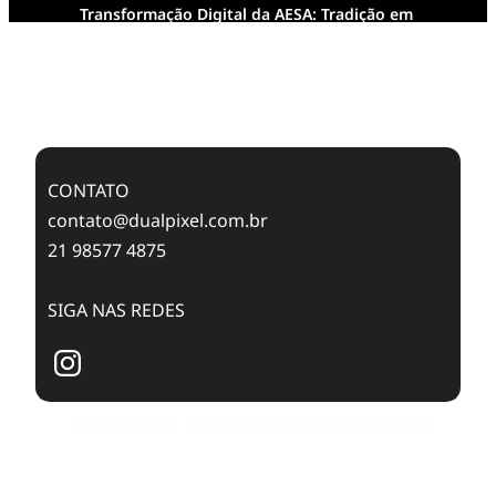
Transformação Digital da AESA: Tradição em
Feixes de Molas na Era Mobile
Case Study: Digital Transformation at Memnon
Publishing with Dualpixel
CONTATO
contato@dualpixel.com.br
21 98577 4875
SIGA NAS REDES
Copyright © 2025. Todos os Direitos Reservados Dualpixel