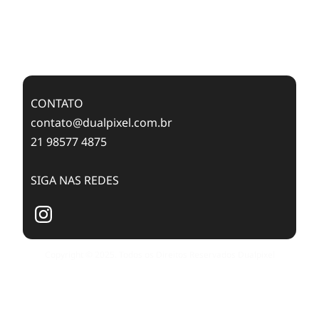
Feixes de Molas na Era Mobile
Case Study: Digital Transformation at Memnon
Publishing with Dualpixel
CONTATO
contato@dualpixel.com.br
21 98577 4875
SIGA NAS REDES
Copyright © 2025. Todos os Direitos Reservados Dualpixel