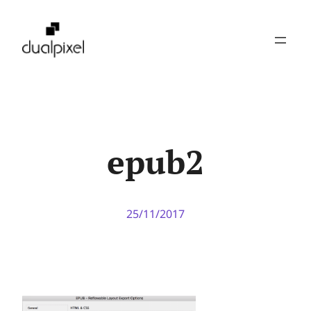
Pular
para
o
conteúdo
epub2
25/11/2017