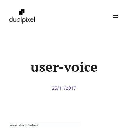
Pular
para
o
conteúdo
user-voice
25/11/2017