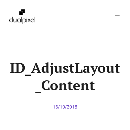
Pular
para
o
conteúdo
ID_AdjustLayout
_Content
16/10/2018