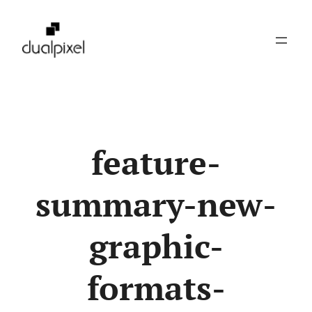
Pular
para
o
conteúdo
feature-
summary-new-
graphic-
formats-