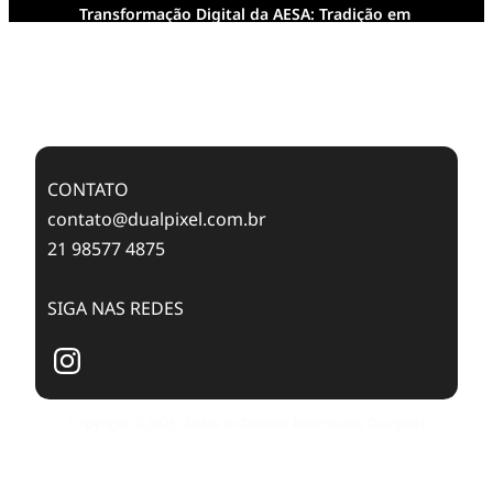
Transformação Digital da AESA: Tradição em
Feixes de Molas na Era Mobile
Case Study: Digital Transformation at Memnon
Publishing with Dualpixel
CONTATO
contato@dualpixel.com.br
21 98577 4875
SIGA NAS REDES
Copyright © 2025. Todos os Direitos Reservados Dualpixel