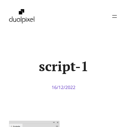
Pular
para
o
conteúdo
script-1
16/12/2022