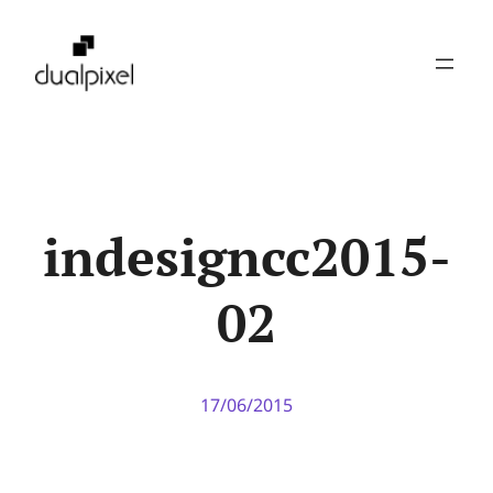
Pular
para
o
conteúdo
indesigncc2015-
02
17/06/2015