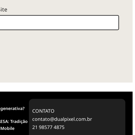
Site
 generativa?
CONTATO
contato@dualpixel.com.br
ESA: Tradição
21 98577 4875
 Mobile