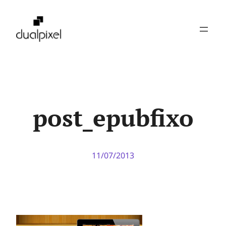
Pular
para
o
conteúdo
post_epubfixo
11/07/2013