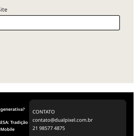
Site
 generativa?
CONTATO
contato@dualpixel.com.br
ESA: Tradição
21 98577 4875
 Mobile