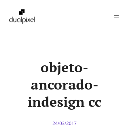
Pular
para
o
conteúdo
objeto-
ancorado-
indesign cc
24/03/2017