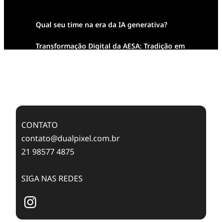
Qual seu time na era da IA generativa?
Transformação Digital da AESA: Tradição em
Feixes de Molas na Era Mobile
Case Study: Digital Transformation at Memnon
Publishing with Dualpixel
CONTATO
contato@dualpixel.com.br
21 98577 4875
SIGA NAS REDES