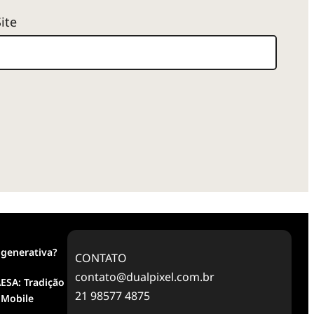
Site
 generativa?
CONTATO
contato@dualpixel.com.br
ESA: Tradição
21 98577 4875
 Mobile