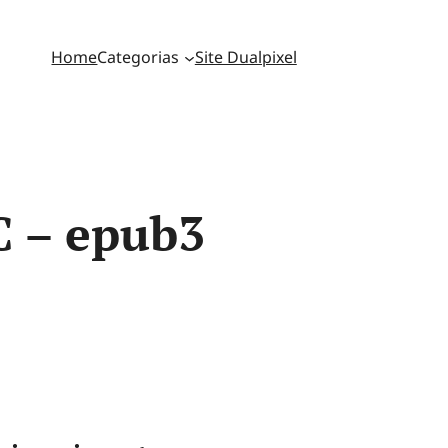
Home
Categorias
Site Dualpixel
C – epub3