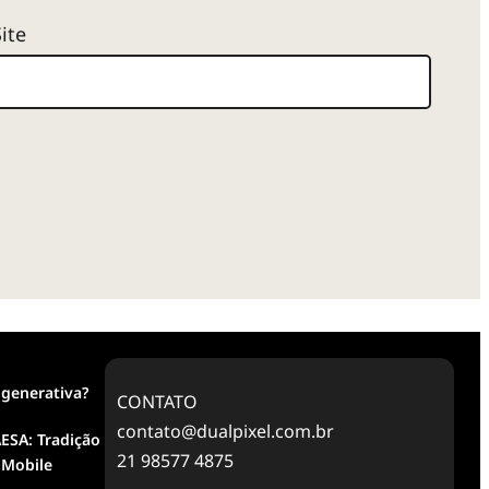
Site
 generativa?
CONTATO
contato@dualpixel.com.br
ESA: Tradição
21 98577 4875
 Mobile