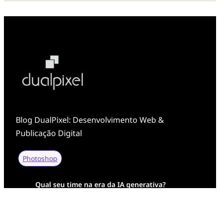
a
f
i
a
Blog DualPixel: Desenvolvimento Web &
Publicação Digital
Photoshop
Qual seu time na era da IA generativa?
Transformação Digital da AESA: Tradição em
Feixes de Molas na Era Mobile