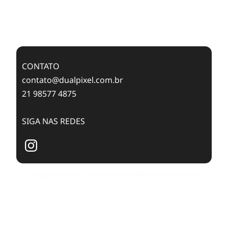
Case Study: Digital Transformation at Memnon
Publishing with Dualpixel
CONTATO
contato@dualpixel.com.br
21 98577 4875
SIGA NAS REDES
Copyright © 2025. Todos os Direitos Reservados Dualpixel