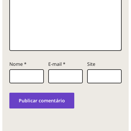
a
f
o
t
Nome
*
E-mail
*
Site
o
g
r