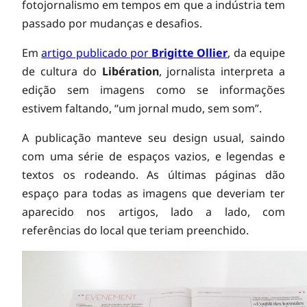
o
fotojornalismo em tempos em que a indústria tem
passado por mudanças e desafios.
r
Em
artigo publicado por
Brigitte Ollier
, da equipe
n
de cultura do
Libération
, jornalista interpreta a
edição sem imagens como se informações
estivem faltando, “um jornal mudo, sem som”.
a
A publicação manteve seu design usual, saindo
l
com uma série de espaços vazios, e legendas e
textos os rodeando. As últimas páginas dão
f
espaço para todas as imagens que deveriam ter
aparecido nos artigos, lado a lado, com
referências do local que teriam preenchido.
r
a