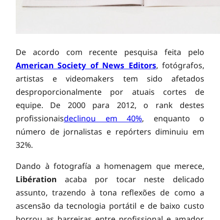
ã
o
De acordo com recente pesquisa feita pelo
American Society of News Editors
, fotógrafos,
s
artistas e videomakers tem sido afetados
desproporcionalmente por atuais cortes de
e
equipe. De 2000 para 2012, o rank destes
profissionais
declinou em 40%
, enquanto o
m
número de jornalistas e repórters diminuiu em
32%.
i
Dando à fotografía a homenagem que merece,
Libération
acaba por tocar neste delicado
m
assunto, trazendo à tona reflexões de como a
ascensão da tecnologia portátil e de baixo custo
borrou as barreiras entre profissional e amador,