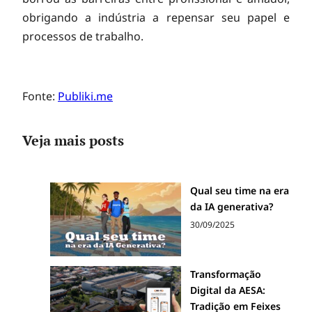
a
obrigando a indústria a repensar seu papel e
g
processos de trabalho.
e
Fonte:
Publiki.me
n
Veja mais posts
s
Qual seu time na era
p
da IA generativa?
30/09/2025
a
Transformação
r
Digital da AESA:
Tradição em Feixes