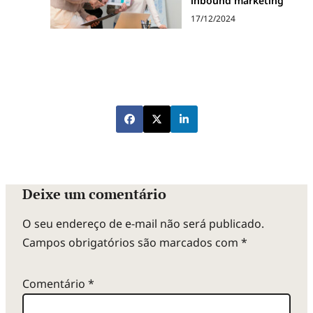
r
inbound marketing
17/12/2024
o
p
o
d
Deixe um comentário
e
O seu endereço de e-mail não será publicado.
Campos obrigatórios são marcados com
*
r
Comentário
*
d