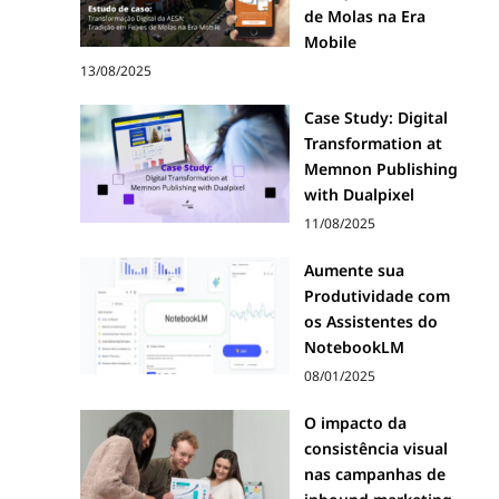
de Molas na Era
a
Mobile
13/08/2025
m
Case Study: Digital
Transformation at
o
Memnon Publishing
with Dualpixel
s
11/08/2025
Aumente sua
t
Produtividade com
os Assistentes do
NotebookLM
r
08/01/2025
O impacto da
a
consistência visual
nas campanhas de